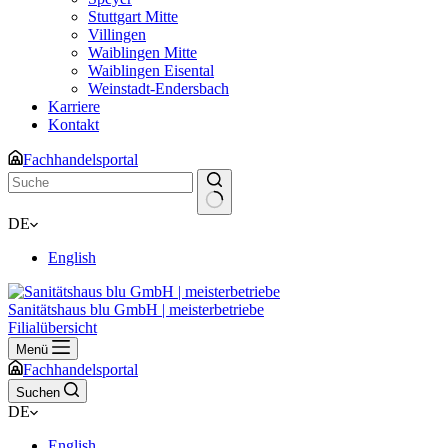
Stuttgart Mitte
Villingen
Waiblingen Mitte
Waiblingen Eisental
Weinstadt-Endersbach
Karriere
Kontakt
Fachhandelsportal
Keine
DE
Ergebnisse
English
Sanitätshaus blu GmbH | meisterbetriebe
Filialübersicht
Menü
Fachhandelsportal
Suchen
DE
English