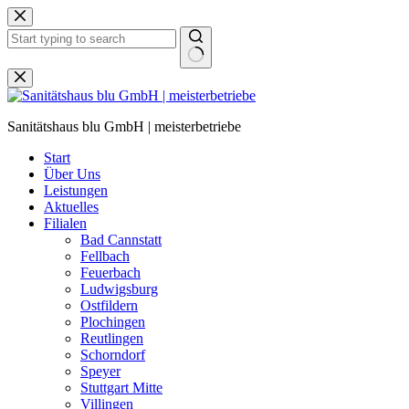
Zum
Inhalt
springen
Keine
Ergebnisse
Sanitätshaus blu GmbH | meisterbetriebe
Start
Über Uns
Leistungen
Aktuelles
Filialen
Bad Cannstatt
Fellbach
Feuerbach
Ludwigsburg
Ostfildern
Plochingen
Reutlingen
Schorndorf
Speyer
Stuttgart Mitte
Villingen