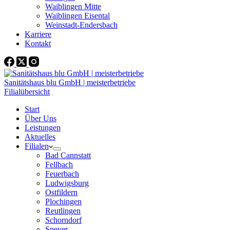
Waiblingen Mitte
Waiblingen Eisental
Weinstadt-Endersbach
Karriere
Kontakt
Sanitätshaus blu GmbH | meisterbetriebe
Filialübersicht
Start
Über Uns
Leistungen
Aktuelles
Filialen
Bad Cannstatt
Fellbach
Feuerbach
Ludwigsburg
Ostfildern
Plochingen
Reutlingen
Schorndorf
Speyer