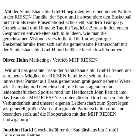
„Mit der Sanitätshaus blu GmbH begrüßen wir einen neuen Partner
in der RIESEN Familie, der Sport und insbesondere den Basketball,
nicht nur als reine Präsentationsfläche sieht, sondern Teamplay,
Gemeinschaft und Hingabe Tag für Tag lebt. Bereits in den ersten
Gesprächen entwickelten sich tolle Ideen, wie man die
gemeinsamen Visionen verwirklicht. Die Ludwigsburger
Basketballfamilie freut sich auf die gemeinsame Partnerschaft mit
der Sanitätshaus blu GmbH und heißt sie herzlich willkommen.“
Oliver Hahn
Marketing / Vertrieb MHP RIESEN
„Wir und das gesamte Team der Sanitätshaus blu GmbH freuen uns
sehr, neues Mitglied der RIESEN Familie zu sein und als
innovativer Partner auf Basis gemeinsam groß geschriebener Werte
wie Teamplay und Gemeinschaft, die herausragenden und
leidenschaftlichen Sportler rund um Headcoach John Patrick und
das Team der MHP RIESEN zu unterstützen. Durch unsere lokale
Verbundenheit und unserer eigenen Leidenschaft zum Sport legen
wir generell großen Wert auf regionale Partnerschaften und sind
besonders stolz auf die Kooperation mit den MHP RIESEN
Ludwigsburg.“
Joachim Hackl
Geschäftsführer der Sanitätshaus blu GmbH
Teile diesen Beitrag: