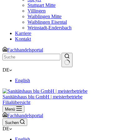
Stuttgart Mitte
Villingen
Waiblingen Mitte
Waiblingen Eisental
Weinstadt-Endersbach
Karriere
Kontakt
Fachhandelsportal
Keine
DE
Ergebnisse
English
Sanitätshaus blu GmbH | meisterbetriebe
Filialübersicht
Menü
Fachhandelsportal
Suchen
DE
English