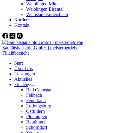
Waiblingen Mitte
Waiblingen Eisental
Weinstadt-Endersbach
Karriere
Kontakt
Sanitätshaus blu GmbH | meisterbetriebe
Filialübersicht
Start
Über Uns
Leistungen
Aktuelles
Filialen
Bad Cannstatt
Fellbach
Feuerbach
Ludwigsburg
Ostfildern
Plochingen
Reutlingen
Schorndorf
Speyer