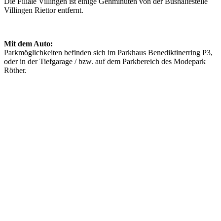
Die Filiale Villingen ist einige Gehminuten von der Bushaltestelle
Villingen Riettor entfernt.
Mit dem Auto:
Parkmöglichkeiten befinden sich im Parkhaus Benediktinerring P3,
oder in der Tiefgarage / bzw. auf dem Parkbereich des Modepark
Röther.