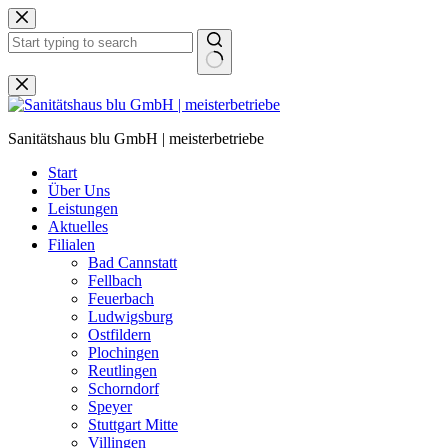
Zum
Inhalt
springen
Keine
Ergebnisse
Sanitätshaus blu GmbH | meisterbetriebe
Start
Über Uns
Leistungen
Aktuelles
Filialen
Bad Cannstatt
Fellbach
Feuerbach
Ludwigsburg
Ostfildern
Plochingen
Reutlingen
Schorndorf
Speyer
Stuttgart Mitte
Villingen