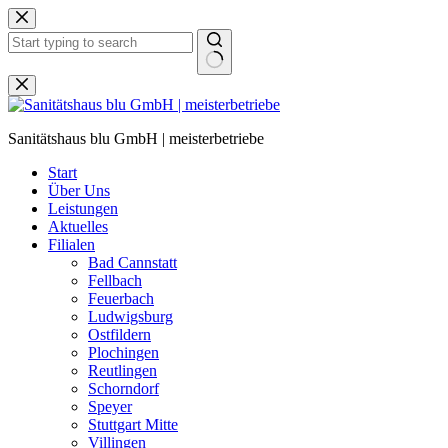
Zum
Inhalt
springen
Keine
Ergebnisse
Sanitätshaus blu GmbH | meisterbetriebe
Start
Über Uns
Leistungen
Aktuelles
Filialen
Bad Cannstatt
Fellbach
Feuerbach
Ludwigsburg
Ostfildern
Plochingen
Reutlingen
Schorndorf
Speyer
Stuttgart Mitte
Villingen