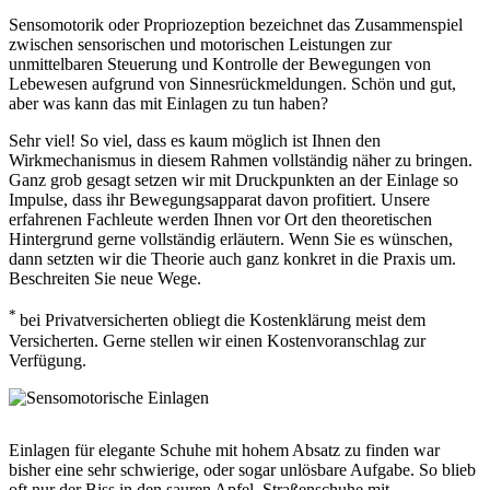
Sensomotorik oder Propriozeption bezeichnet das Zusammenspiel
zwischen sensorischen und motorischen Leistungen zur
unmittelbaren Steuerung und Kontrolle der Bewegungen von
Lebewesen aufgrund von Sinnesrückmeldungen. Schön und gut,
aber was kann das mit Einlagen zu tun haben?
Sehr viel! So viel, dass es kaum möglich ist Ihnen den
Wirkmechanismus in diesem Rahmen vollständig näher zu bringen.
Ganz grob gesagt setzen wir mit Druckpunkten an der Einlage so
Impulse, dass ihr Bewegungsapparat davon profitiert. Unsere
erfahrenen Fachleute werden Ihnen vor Ort den theoretischen
Hintergrund gerne vollständig erläutern. Wenn Sie es wünschen,
dann setzten wir die Theorie auch ganz konkret in die Praxis um.
Beschreiten Sie neue Wege.
*
bei Privatversicherten obliegt die Kostenklärung meist dem
Versicherten. Gerne stellen wir einen Kostenvoranschlag zur
Verfügung.
Einlagen für elegante Schuhe mit hohem Absatz zu finden war
bisher eine sehr schwierige, oder sogar unlösbare Aufgabe. So blieb
oft nur der Biss in den sauren Apfel. Straßenschuhe mit