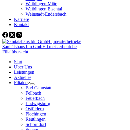
Waiblingen Mitte
Waiblingen Eisental
Weinstadt-Endersbach
Karriere
Kontakt
Sanitätshaus blu GmbH | meisterbetriebe
Filialübersicht
Start
Über Uns
Leistungen
Aktuelles
Filialen
Bad Cannstatt
Fellbach
Feuerbach
Ludwigsburg
Ostfildern
Plochingen
Reutlingen
Schorndorf
Speyer