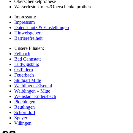
Oberschenkelprothese
Wasserfeste Unter-/Oberschenkelprothese
Impressum:
Impressum
Datenschutz & Einstellungen
Hinweisgeber
Barrierefreiheit
Unsere Filialen:
Fellbach
Bad Cannstatt
Ludwigsburg
Ostfildern
Feuerbach
Stuttgart Mitte
Waiblingen-Eisental
Waiblingen – Mitte
Weinstadt-Endersbach
Plochingen
Reutlingen
Schorndorf
Speyer
Villingen