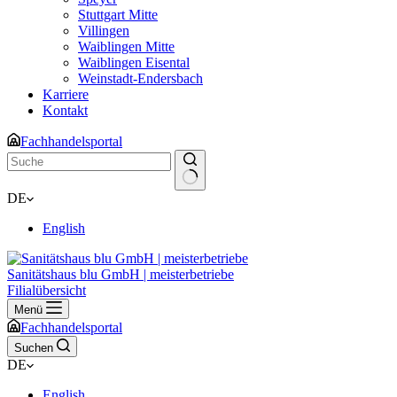
Stuttgart Mitte
Villingen
Waiblingen Mitte
Waiblingen Eisental
Weinstadt-Endersbach
Karriere
Kontakt
Fachhandelsportal
Keine
DE
Ergebnisse
English
Sanitätshaus blu GmbH | meisterbetriebe
Filialübersicht
Menü
Fachhandelsportal
Suchen
DE
English