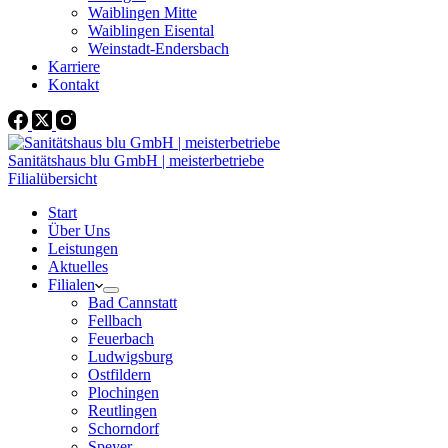
Waiblingen Mitte
Waiblingen Eisental
Weinstadt-Endersbach
Karriere
Kontakt
Sanitätshaus blu GmbH | meisterbetriebe
Filialübersicht
Start
Über Uns
Leistungen
Aktuelles
Filialen
Bad Cannstatt
Fellbach
Feuerbach
Ludwigsburg
Ostfildern
Plochingen
Reutlingen
Schorndorf
Speyer