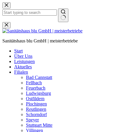
Zum
Inhalt
springen
Keine
Ergebnisse
Sanitätshaus blu GmbH | meisterbetriebe
Start
Über Uns
Leistungen
Aktuelles
Filialen
Bad Cannstatt
Fellbach
Feuerbach
Ludwigsburg
Ostfildern
Plochingen
Reutlingen
Schorndorf
Speyer
Stuttgart Mitte
Villingen