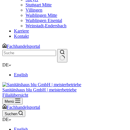
Stuttgart Mitte
Villingen
Waiblingen Mitte
Waiblingen Eisental
Weinstadt-Endersbach
Karriere
Kontakt
Fachhandelsportal
Keine
DE
Ergebnisse
English
Sanitätshaus blu GmbH | meisterbetriebe
Filialübersicht
Menü
Fachhandelsportal
Suchen
DE
English