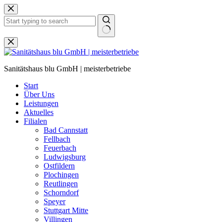
Zum
Inhalt
springen
Keine
Ergebnisse
Sanitätshaus blu GmbH | meisterbetriebe
Start
Über Uns
Leistungen
Aktuelles
Filialen
Bad Cannstatt
Fellbach
Feuerbach
Ludwigsburg
Ostfildern
Plochingen
Reutlingen
Schorndorf
Speyer
Stuttgart Mitte
Villingen