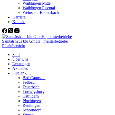
Waiblingen Mitte
Waiblingen Eisental
Weinstadt-Endersbach
Karriere
Kontakt
Sanitätshaus blu GmbH | meisterbetriebe
Filialübersicht
Start
Über Uns
Leistungen
Aktuelles
Filialen
Bad Cannstatt
Fellbach
Feuerbach
Ludwigsburg
Ostfildern
Plochingen
Reutlingen
Schorndorf
Speyer