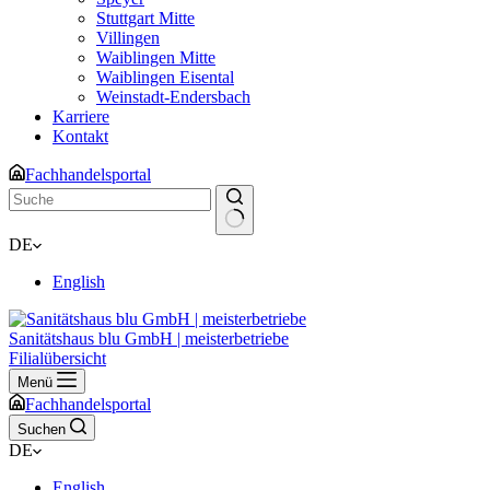
Stuttgart Mitte
Villingen
Waiblingen Mitte
Waiblingen Eisental
Weinstadt-Endersbach
Karriere
Kontakt
Fachhandelsportal
Keine
DE
Ergebnisse
English
Sanitätshaus blu GmbH | meisterbetriebe
Filialübersicht
Menü
Fachhandelsportal
Suchen
DE
English