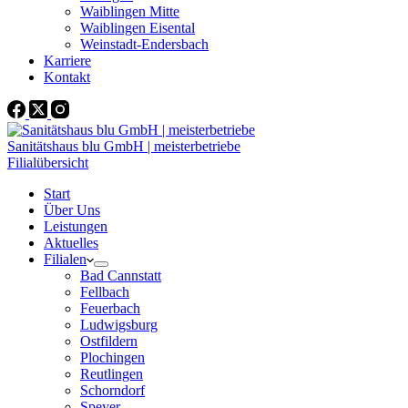
Waiblingen Mitte
Waiblingen Eisental
Weinstadt-Endersbach
Karriere
Kontakt
Sanitätshaus blu GmbH | meisterbetriebe
Filialübersicht
Start
Über Uns
Leistungen
Aktuelles
Filialen
Bad Cannstatt
Fellbach
Feuerbach
Ludwigsburg
Ostfildern
Plochingen
Reutlingen
Schorndorf
Speyer