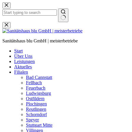
Zum
Inhalt
springen
Keine
Ergebnisse
Sanitätshaus blu GmbH | meisterbetriebe
Start
Über Uns
Leistungen
Aktuelles
Filialen
Bad Cannstatt
Fellbach
Feuerbach
Ludwigsburg
Ostfildern
Plochingen
Reutlingen
Schorndorf
Speyer
Stuttgart Mitte
Villingen