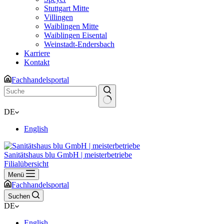
Stuttgart Mitte
Villingen
Waiblingen Mitte
Waiblingen Eisental
Weinstadt-Endersbach
Karriere
Kontakt
Fachhandelsportal
Keine
DE
Ergebnisse
English
Sanitätshaus blu GmbH | meisterbetriebe
Filialübersicht
Menü
Fachhandelsportal
Suchen
DE
English