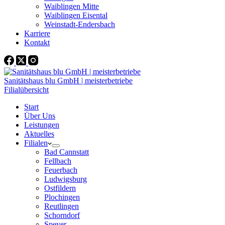
Waiblingen Mitte
Waiblingen Eisental
Weinstadt-Endersbach
Karriere
Kontakt
Sanitätshaus blu GmbH | meisterbetriebe
Filialübersicht
Start
Über Uns
Leistungen
Aktuelles
Filialen
Bad Cannstatt
Fellbach
Feuerbach
Ludwigsburg
Ostfildern
Plochingen
Reutlingen
Schorndorf
Speyer