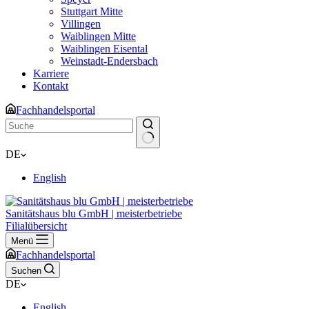
Stuttgart Mitte
Villingen
Waiblingen Mitte
Waiblingen Eisental
Weinstadt-Endersbach
Karriere
Kontakt
Fachhandelsportal
Keine
DE
Ergebnisse
English
Sanitätshaus blu GmbH | meisterbetriebe
Filialübersicht
Menü
Fachhandelsportal
Suchen
DE
English