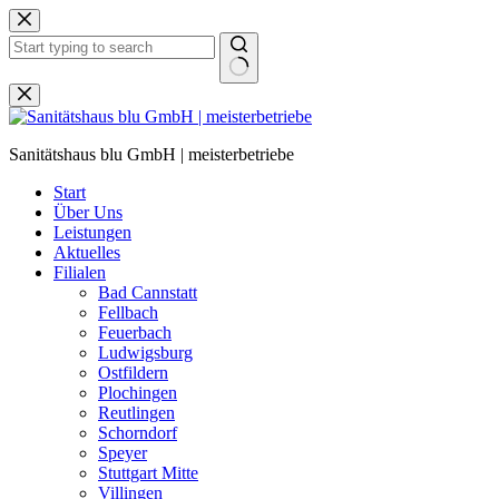
Zum
Inhalt
springen
Keine
Ergebnisse
Sanitätshaus blu GmbH | meisterbetriebe
Start
Über Uns
Leistungen
Aktuelles
Filialen
Bad Cannstatt
Fellbach
Feuerbach
Ludwigsburg
Ostfildern
Plochingen
Reutlingen
Schorndorf
Speyer
Stuttgart Mitte
Villingen