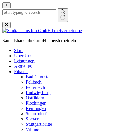
Zum
Inhalt
springen
Keine
Ergebnisse
Sanitätshaus blu GmbH | meisterbetriebe
Start
Über Uns
Leistungen
Aktuelles
Filialen
Bad Cannstatt
Fellbach
Feuerbach
Ludwigsburg
Ostfildern
Plochingen
Reutlingen
Schorndorf
Speyer
Stuttgart Mitte
Villingen