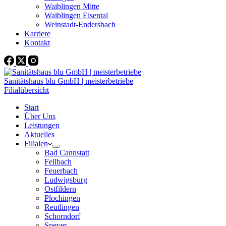
Waiblingen Mitte
Waiblingen Eisental
Weinstadt-Endersbach
Karriere
Kontakt
Sanitätshaus blu GmbH | meisterbetriebe
Filialübersicht
Start
Über Uns
Leistungen
Aktuelles
Filialen
Bad Cannstatt
Fellbach
Feuerbach
Ludwigsburg
Ostfildern
Plochingen
Reutlingen
Schorndorf
Speyer