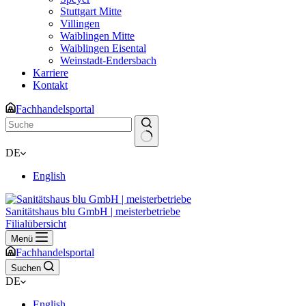
Stuttgart Mitte
Villingen
Waiblingen Mitte
Waiblingen Eisental
Weinstadt-Endersbach
Karriere
Kontakt
Fachhandelsportal
Keine
DE
Ergebnisse
English
Sanitätshaus blu GmbH | meisterbetriebe
Filialübersicht
Menü
Fachhandelsportal
Suchen
DE
English