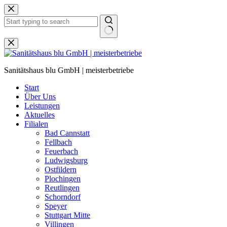
Zum
Inhalt
springen
Keine
Ergebnisse
Sanitätshaus blu GmbH | meisterbetriebe
Start
Über Uns
Leistungen
Aktuelles
Filialen
Bad Cannstatt
Fellbach
Feuerbach
Ludwigsburg
Ostfildern
Plochingen
Reutlingen
Schorndorf
Speyer
Stuttgart Mitte
Villingen