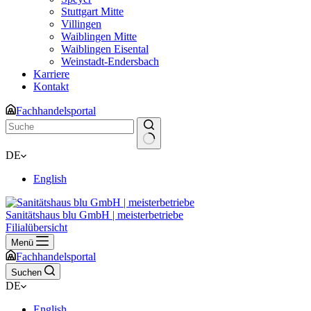
Stuttgart Mitte
Villingen
Waiblingen Mitte
Waiblingen Eisental
Weinstadt-Endersbach
Karriere
Kontakt
Fachhandelsportal
Keine
DE
Ergebnisse
English
Sanitätshaus blu GmbH | meisterbetriebe
Filialübersicht
Menü
Fachhandelsportal
Suchen
DE
English