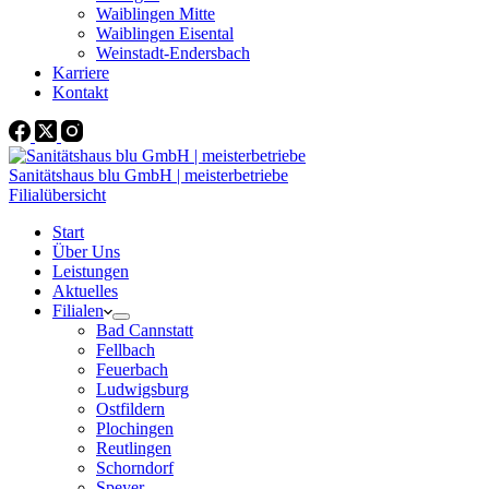
Waiblingen Mitte
Waiblingen Eisental
Weinstadt-Endersbach
Karriere
Kontakt
Sanitätshaus blu GmbH | meisterbetriebe
Filialübersicht
Start
Über Uns
Leistungen
Aktuelles
Filialen
Bad Cannstatt
Fellbach
Feuerbach
Ludwigsburg
Ostfildern
Plochingen
Reutlingen
Schorndorf
Speyer