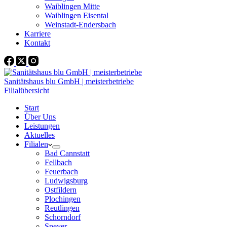
Waiblingen Mitte
Waiblingen Eisental
Weinstadt-Endersbach
Karriere
Kontakt
Sanitätshaus blu GmbH | meisterbetriebe
Filialübersicht
Start
Über Uns
Leistungen
Aktuelles
Filialen
Bad Cannstatt
Fellbach
Feuerbach
Ludwigsburg
Ostfildern
Plochingen
Reutlingen
Schorndorf
Speyer