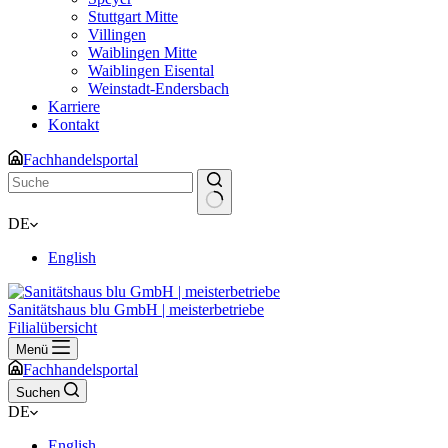
Stuttgart Mitte
Villingen
Waiblingen Mitte
Waiblingen Eisental
Weinstadt-Endersbach
Karriere
Kontakt
Fachhandelsportal
Keine
DE
Ergebnisse
English
Sanitätshaus blu GmbH | meisterbetriebe
Filialübersicht
Menü
Fachhandelsportal
Suchen
DE
English