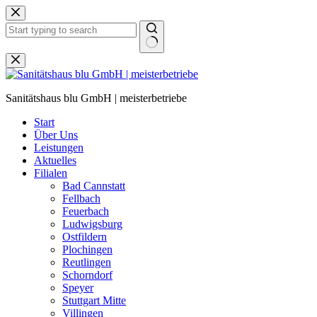
Zum
Inhalt
springen
Keine
Ergebnisse
Sanitätshaus blu GmbH | meisterbetriebe
Start
Über Uns
Leistungen
Aktuelles
Filialen
Bad Cannstatt
Fellbach
Feuerbach
Ludwigsburg
Ostfildern
Plochingen
Reutlingen
Schorndorf
Speyer
Stuttgart Mitte
Villingen