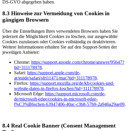
DS-GVO abgegeben haben.
8.3 Hinweise zur Vermeidung von Cookies in
gängigen Browsern
Über die Einstellungen Ihres verwendeten Browsers haben Sie
jederzeit die Möglichkeit Cookies zu löschen, nur ausgewählte
Cookies zuzulassen oder Cookies vollständig zu deaktivieren.
Weitere Informationen erhalten Sie auf den Support-Seiten der
jeweiligen Anbieter:
Chrome:
https://support.google.com/chrome/answer/95647?
tid=311178978
.
Safari:
https://support.apple.com/de-
at/guide/safari/sfri11471/mac?tid=311178978
.
Firefox:
https://support.mozilla.org/de/kb/cookies-und-
website-daten-in-firefox-loschen?tid=311178978
.
Microsoft Edge:
https://support.microsoft.com/de-
de/microsoft-edge/cookies-in-microsoft-edge-
l%C3%B6schen-63947406-40ac-c3b8-57b9-2a946a29ae09
.
8.4 Real Cookie Banner (Consent Management