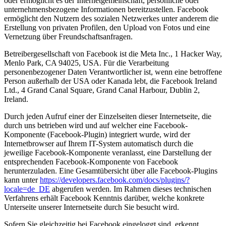
oder ermöglicht es der Internetgemeinschaft, persönliche oder
unternehmensbezogene Informationen bereitzustellen. Facebook
ermöglicht den Nutzern des sozialen Netzwerkes unter anderem die
Erstellung von privaten Profilen, den Upload von Fotos und eine
Vernetzung über Freundschaftsanfragen.
Betreibergesellschaft von Facebook ist die Meta Inc., 1 Hacker Way,
Menlo Park, CA 94025, USA. Für die Verarbeitung
personenbezogener Daten Verantwortlicher ist, wenn eine betroffene
Person außerhalb der USA oder Kanada lebt, die Facebook Ireland
Ltd., 4 Grand Canal Square, Grand Canal Harbour, Dublin 2,
Ireland.
Durch jeden Aufruf einer der Einzelseiten dieser Internetseite, die
durch uns betrieben wird und auf welcher eine Facebook-
Komponente (Facebook-Plugin) integriert wurde, wird der
Internetbrowser auf Ihrem IT-System automatisch durch die
jeweilige Facebook-Komponente veranlasst, eine Darstellung der
entsprechenden Facebook-Komponente von Facebook
herunterzuladen. Eine Gesamtübersicht über alle Facebook-Plugins
kann unter
https://developers.facebook.com/docs/plugins/?
locale=de_DE
abgerufen werden. Im Rahmen dieses technischen
Verfahrens erhält Facebook Kenntnis darüber, welche konkrete
Unterseite unserer Internetseite durch Sie besucht wird.
Sofern Sie gleichzeitig bei Facebook eingeloggt sind, erkennt