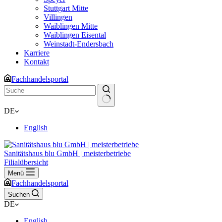
Stuttgart Mitte
Villingen
Waiblingen Mitte
Waiblingen Eisental
Weinstadt-Endersbach
Karriere
Kontakt
Fachhandelsportal
Keine
DE
Ergebnisse
English
Sanitätshaus blu GmbH | meisterbetriebe
Filialübersicht
Menü
Fachhandelsportal
Suchen
DE
English