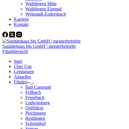
Waiblingen Mitte
Waiblingen Eisental
Weinstadt-Endersbach
Karriere
Kontakt
Sanitätshaus blu GmbH | meisterbetriebe
Filialübersicht
Start
Über Uns
Leistungen
Aktuelles
Filialen
Bad Cannstatt
Fellbach
Feuerbach
Ludwigsburg
Ostfildern
Plochingen
Reutlingen
Schorndorf
Speyer