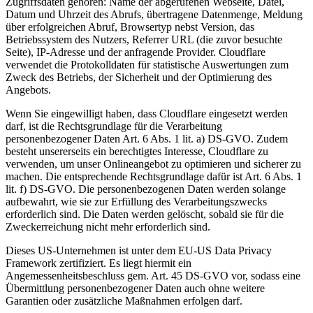
Zugriffsdaten gehören: Name der abgerufenen Webseite, Datei,
Datum und Uhrzeit des Abrufs, übertragene Datenmenge, Meldung
über erfolgreichen Abruf, Browsertyp nebst Version, das
Betriebssystem des Nutzers, Referrer URL (die zuvor besuchte
Seite), IP-Adresse und der anfragende Provider. Cloudflare
verwendet die Protokolldaten für statistische Auswertungen zum
Zweck des Betriebs, der Sicherheit und der Optimierung des
Angebots.
Wenn Sie eingewilligt haben, dass Cloudflare eingesetzt werden
darf, ist die Rechtsgrundlage für die Verarbeitung
personenbezogener Daten Art. 6 Abs. 1 lit. a) DS-GVO. Zudem
besteht unsererseits ein berechtigtes Interesse, Cloudflare zu
verwenden, um unser Onlineangebot zu optimieren und sicherer zu
machen. Die entsprechende Rechtsgrundlage dafür ist Art. 6 Abs. 1
lit. f) DS-GVO. Die personenbezogenen Daten werden solange
aufbewahrt, wie sie zur Erfüllung des Verarbeitungszwecks
erforderlich sind. Die Daten werden gelöscht, sobald sie für die
Zweckerreichung nicht mehr erforderlich sind.
Dieses US-Unternehmen ist unter dem EU-US Data Privacy
Framework zertifiziert. Es liegt hiermit ein
Angemessenheitsbeschluss gem. Art. 45 DS-GVO vor, sodass eine
Übermittlung personenbezogener Daten auch ohne weitere
Garantien oder zusätzliche Maßnahmen erfolgen darf.