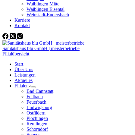
Waiblingen Mitte
Waiblingen Eisental
Weinstadt-Endersbach
Karriere
Kontakt
Sanitätshaus blu GmbH | meisterbetriebe
Filialübersicht
Start
Über Uns
Leistungen
Aktuelles
Filialen
Bad Cannstatt
Fellbach
Feuerbach
Ludwigsburg
Ostfildern
Plochingen
Reutlingen
Schorndorf
Speyer