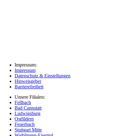
Geänderte Öffnungszeiten Filiale Plochingen
Geänderte Öffnungszeiten Filiale Villingen
Neu: Rehahilfsmittel-Katalog
Impressum:
Impressum
Datenschutz & Einstellungen
Hinweisgeber
Barrierefreiheit
Unsere Filialen:
Fellbach
Bad Cannstatt
Ludwigsburg
Ostfildern
Feuerbach
Stuttgart Mitte
Waiblingen-Eisental