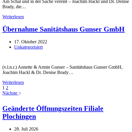
Am Schal und in der Sache vereint – Joachim Hackl und Dr. Denise
Brady, die…
Aus
Weiterlesen
Teamplay-
wird
Übernahme Sanitätshaus Gunser GmbH
Team-
Partner
17. Oktober 2022
Unkategorisiert
(v.l.n.r.) Annette & Armin Gunser – Sanitätshaus Gunser GmbH,
Joachim Hackl & Dr. Denise Brady…
Übernahme
Weiterlesen
Sanitätshaus
1
2
Gunser
Nächste
GmbH
Geänderte Öffnungszeiten Filiale
Plochingen
28. Juli 2026