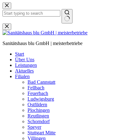
Zum
Inhalt
springen
Keine
Ergebnisse
Sanitätshaus blu GmbH | meisterbetriebe
Start
Über Uns
Leistungen
Aktuelles
Filialen
Bad Cannstatt
Fellbach
Feuerbach
Ludwigsburg
Ostfildern
Plochingen
Reutlingen
Schorndorf
Speyer
Stuttgart Mitte
Villingen