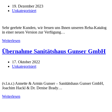
19. Dezember 2023
Unkategorisiert
Sehr geehrte Kunden, wir freuen uns Ihnen unseren Reha-Katalog
in einer neuen Version zur Verfügung…
Neu:
Weiterlesen
Rehahilfsmittel-
Katalog
Übernahme Sanitätshaus Gunser GmbH
17. Oktober 2022
Unkategorisiert
(v.l.n.r.) Annette & Armin Gunser – Sanitätshaus Gunser GmbH,
Joachim Hackl & Dr. Denise Brady…
Übernahme
Weiterlesen
Sanitätshaus
Gunser
GmbH