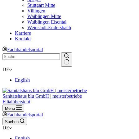
Stuttgart Mitte
Villingen
Waiblingen Mitte
Waiblingen Eisental
Weinstadt-Endersbach
Karriere
Kontakt
Fachhandelsportal
Keine
DE
Ergebnisse
English
Sanitätshaus blu GmbH | meisterbetriebe
Filialübersicht
Menü
Fachhandelsportal
Suchen
DE
English