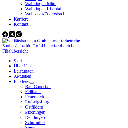
Waiblingen Mitte
Waiblingen Eisental
Weinstadt-Endersbach
Karriere
Kontakt
Sanitätshaus blu GmbH | meisterbetriebe
Filialübersicht
Start
Über Uns
Leistungen
Aktuelles
Filialen
Bad Cannstatt
Fellbach
Feuerbach
Ludwigsburg
Ostfildern
Plochingen
Reutlingen
Schorndorf
Speyer