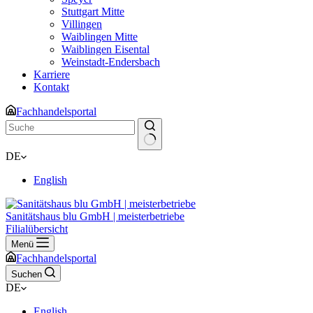
Stuttgart Mitte
Villingen
Waiblingen Mitte
Waiblingen Eisental
Weinstadt-Endersbach
Karriere
Kontakt
Fachhandelsportal
Keine
DE
Ergebnisse
English
Sanitätshaus blu GmbH | meisterbetriebe
Filialübersicht
Menü
Fachhandelsportal
Suchen
DE
English