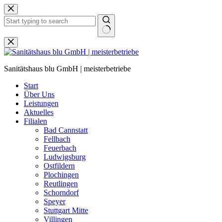
Zum
Inhalt
springen
Keine
Ergebnisse
Sanitätshaus blu GmbH | meisterbetriebe
Start
Über Uns
Leistungen
Aktuelles
Filialen
Bad Cannstatt
Fellbach
Feuerbach
Ludwigsburg
Ostfildern
Plochingen
Reutlingen
Schorndorf
Speyer
Stuttgart Mitte
Villingen