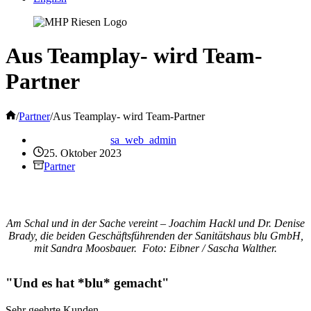
Aus Teamplay- wird Team-
Partner
Start
/
Partner
/
Aus Teamplay- wird Team-Partner
sa_web_admin
25. Oktober 2023
Partner
Am Schal und in der Sache vereint – Joachim Hackl und Dr. Denise
Brady, die beiden Geschäftsführenden der Sanitätshaus blu GmbH,
mit Sandra Moosbauer. Foto: Eibner / Sascha Walther.
"Und es hat *blu* gemacht"
Sehr geehrte Kunden,