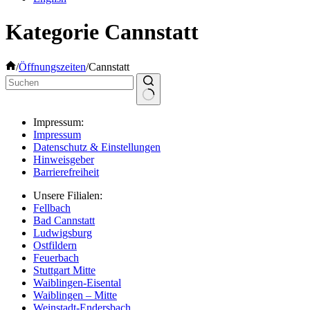
Kategorie
Cannstatt
Start
/
Öffnungszeiten
/
Cannstatt
Keine
Impressum:
Ergebnisse
Impressum
Datenschutz & Einstellungen
Hinweisgeber
Barrierefreiheit
Unsere Filialen:
Fellbach
Bad Cannstatt
Ludwigsburg
Ostfildern
Feuerbach
Stuttgart Mitte
Waiblingen-Eisental
Waiblingen – Mitte
Weinstadt-Endersbach