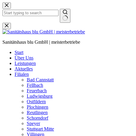
Zum
Inhalt
springen
Keine
Ergebnisse
Sanitätshaus blu GmbH | meisterbetriebe
Start
Über Uns
Leistungen
Aktuelles
Filialen
Bad Cannstatt
Fellbach
Feuerbach
Ludwigsburg
Ostfildern
Plochingen
Reutlingen
Schorndorf
Speyer
Stuttgart Mitte
Villingen