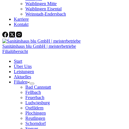
Waiblingen Mitte
Waiblingen Eisental
Weinstadt-Endersbach
Karriere
Kontakt
Sanitätshaus blu GmbH | meisterbetriebe
Filialübersicht
Start
Über Uns
Leistungen
Aktuelles
Filialen
Bad Cannstatt
Fellbach
Feuerbach
Ludwigsburg
Ostfildern
Plochingen
Reutlingen
Schorndorf
Speyer