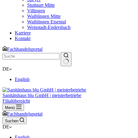
Stuttgart Mitte
Villingen
Waiblingen Mitte
Waiblingen Eisental
Weinstadt-Endersbach
Karriere
Kontakt
Fachhandelsportal
Keine
DE
Ergebnisse
English
Sanitätshaus blu GmbH | meisterbetriebe
Filialübersicht
Menü
Fachhandelsportal
Suchen
DE
English