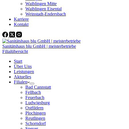
Waiblingen Mitte
Waiblingen Eisental
Weinstadt-Endersbach
Karriere
Kontakt
Sanitätshaus blu GmbH | meisterbetriebe
Filialübersicht
Start
Über Uns
Leistungen
Aktuelles
Filialen
Bad Cannstatt
Fellbach
Feuerbach
Ludwigsburg
Ostfildern
Plochingen
Reutlingen
Schorndorf
Speyer