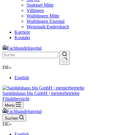
Stuttgart Mitte
Villingen
Waiblingen Mitte
Waiblingen Eisental
Weinstadt-Endersbach
Karriere
Kontakt
Fachhandelsportal
Keine
DE
Ergebnisse
English
Sanitätshaus blu GmbH | meisterbetriebe
Filialübersicht
Menü
Fachhandelsportal
Suchen
DE
English