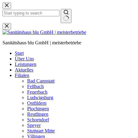
Zum
Inhalt
springen
Keine
Ergebnisse
Sanitätshaus blu GmbH | meisterbetriebe
Start
Über Uns
Leistungen
Aktuelles
Filialen
Bad Cannstatt
Fellbach
Feuerbach
Ludwigsburg
Ostfildern
Plochingen
Reutlingen
Schorndorf
Speyer
Stuttgart Mitte
Villingen